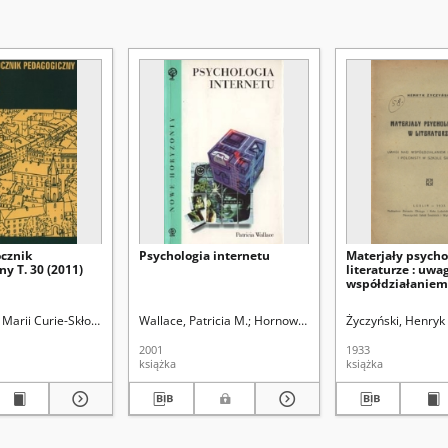
ocznik
Psychologia internetu
Materjały psycho
y T. 30 (2011)
literaturze : uwa
współdziałaniem
psychologa i pol
szkole średniej
ział Pedagogiki i Psychologii
Marii Curie-Skłodowskiej (Lublin). Wydział Pedagogiki i Psychologii
Wallace, Patricia M.
Kucha, Ryszard. Red.
Hornowski, Tomasz. Tł.
Życzyński, Henryk
Kirenko, Janu
2001
1933
książka
książka