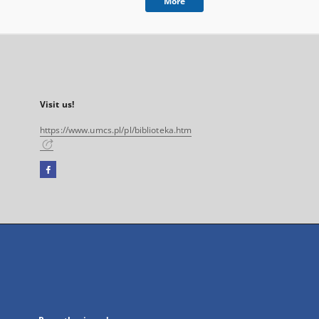
More
Visit us!
https://www.umcs.pl/pl/biblioteka.htm
Facebook
External
link,
will
open
in
a
new
tab