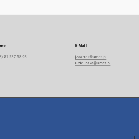
one
E-Mail
8) 81 537 58 93
j.startek@umcs.pl
u.zielinska@umcs.pl