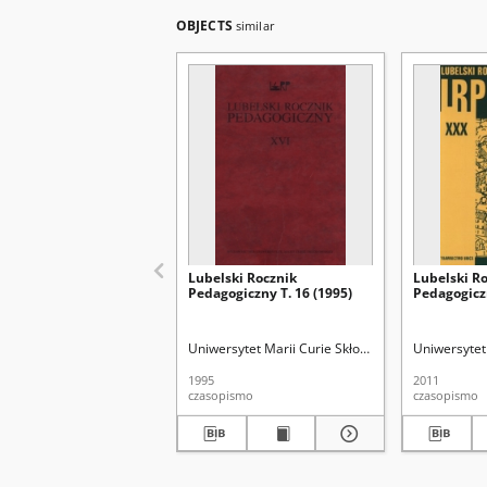
OBJECTS
similar
Lubelski Rocznik
Lubelski R
Pedagogiczny T. 16 (1995)
Pedagogiczn
Uniwersytet Marii Curie Skłodowskiej (Lublin). Wyd
Uniwersytet 
1995
2011
czasopismo
czasopismo