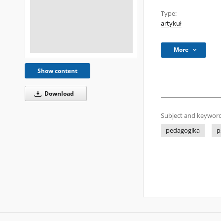
Type:
artykuł
More
Show content
Download
Subject and keyword
pedagogika
p