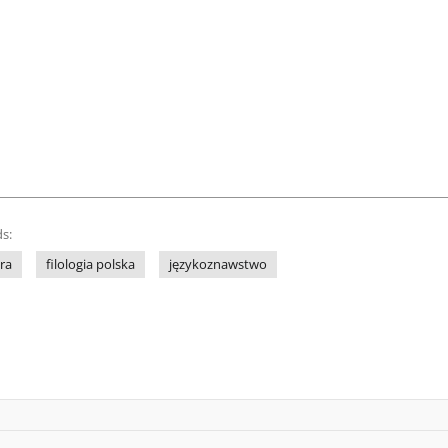
s:
ra
filologia polska
językoznawstwo