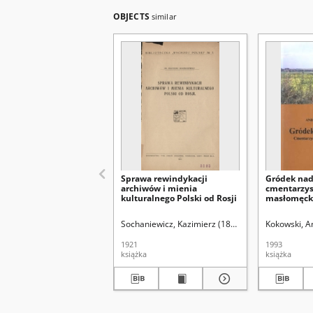
OBJECTS
similar
Sprawa rewindykacji
Gródek nad
archiwów i mienia
cmentarzys
kulturalnego Polski od Rosji
masłomęckie
Sochaniewicz, Kazimierz (1892-1930)
Kokowski, A
1921
1993
książka
książka