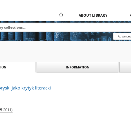
ABOUT LIBRARY
Advanced
INFORMATION
ION
yski jako krytyk literacki
35-2011)