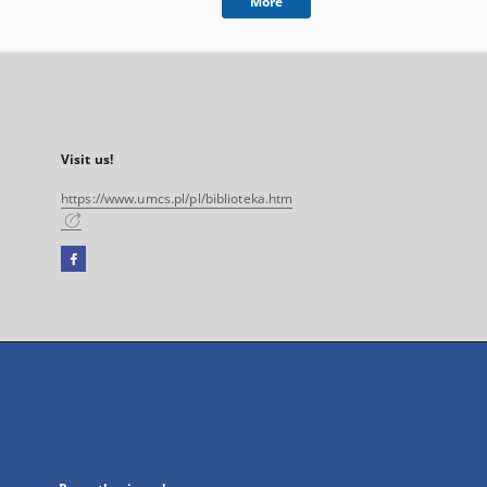
More
Visit us!
https://www.umcs.pl/pl/biblioteka.htm
Facebook
External
link,
will
open
in
a
new
tab