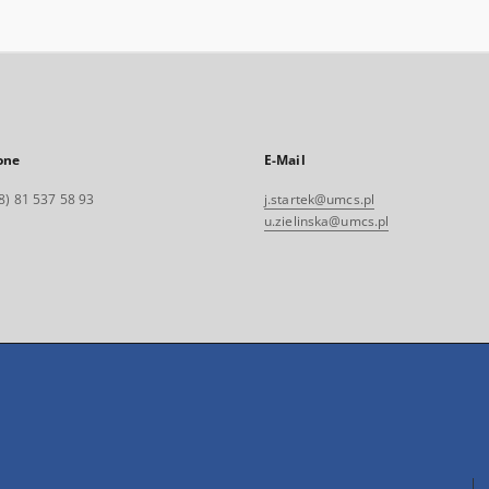
one
E-Mail
8) 81 537 58 93
j.startek@umcs.pl
u.zielinska@umcs.pl