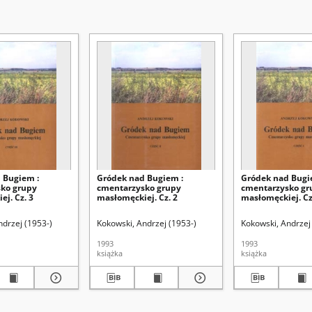
 Bugiem :
Gródek nad Bugiem :
Gródek nad Bugi
ko grupy
cmentarzysko grupy
cmentarzysko gr
j. Cz. 3
masłomęckiej. Cz. 2
masłomęckiej. Cz
ndrzej (1953-)
Kokowski, Andrzej (1953-)
Kokowski, Andrzej
1993
1993
książka
książka