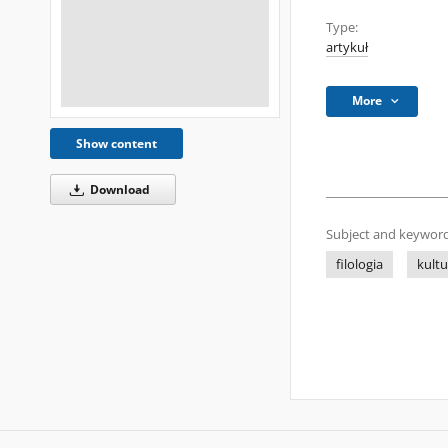
Type:
artykuł
More
Show content
Download
Subject and keyword
filologia
kultu