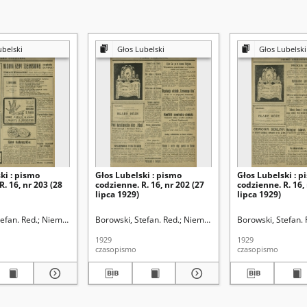
ubelski
Głos Lubelski
Głos Lubelski
ki : pismo
Głos Lubelski : pismo
Głos Lubelski : p
R. 16, nr 203 (28
codzienne. R. 16, nr 202 (27
codzienne. R. 16,
lipca 1929)
lipca 1929)
efan. Red.
Niemier, Michał. Red.
Borowski, Stefan. Red.
Niemier, Michał. Red.
Borowski, Stefan. 
1929
1929
czasopismo
czasopismo