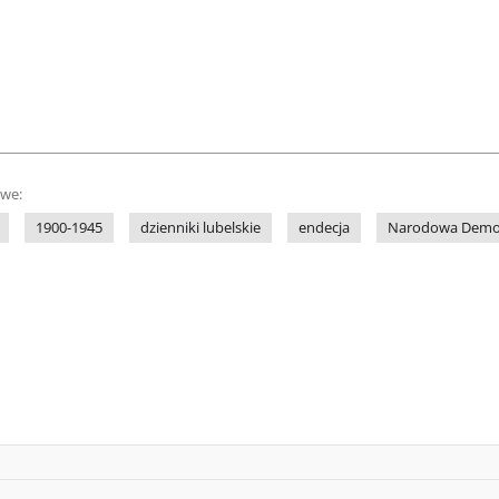
owe:
1900-1945
dzienniki lubelskie
endecja
Narodowa Demo