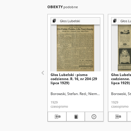
OBIEKTY
podobne
Głos Lubelski
Głos L
Głos Lubelski : pismo
Głos Lubels
codzienne. R. 16, nr 204 (29
codzienne. 
lipca 1929)
lipca 1929)
Borowski, Stefan. Red.
Niemier, Michał. Red.
Borowski, St
1929
1929
czasopismo
czasopismo