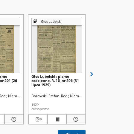
Głos Lubelski
Głos Lubelski
ismo
Głos Lubelski : pismo
Głos Lubelski : pismo
 nr 201 (26
codzienne. R. 16, nr 206 (31
codzienne. R. 16, nr 20
lipca 1929)
lipca 1929)
Red.
Niemier, Michał. Red.
Borowski, Stefan. Red.
Niemier, Michał. Red.
Borowski, Stefan. Red.
N
1929
1929
czasopismo
czasopismo