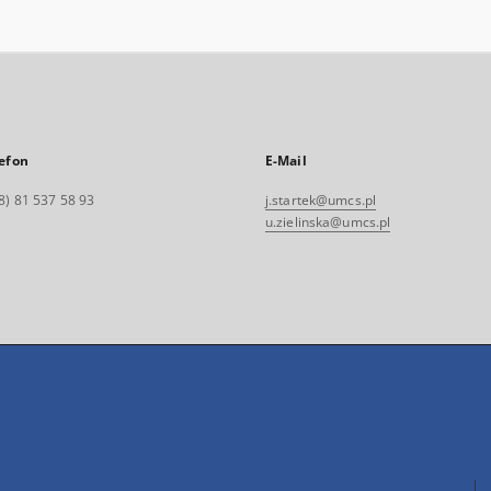
efon
E-Mail
8) 81 537 58 93
j.startek@umcs.pl
u.zielinska@umcs.pl