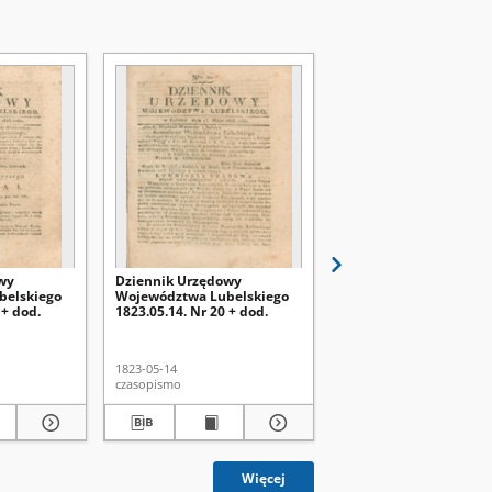
wy
Dziennik Urzędowy
Dziennik Urzędowy
belskiego
Województwa Lubelskiego
Województwa Lubelsk
 + dod.
1823.05.14. Nr 20 + dod.
1823.05.07. Nr 19 + dod
1823-05-14
1823-05-07
czasopismo
czasopismo
Więcej