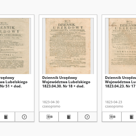
rzędowy
Dziennik Urzędowy
Dziennik Urzędo
wa Lubelskiego
Województwa Lubelskiego
Województwa Lu
 Nr 51 + dod.
1823.04.30. Nr 18 + dod.
1823.04.23. Nr 17
1823-04-30
1823-04-23
czasopismo
czasopismo