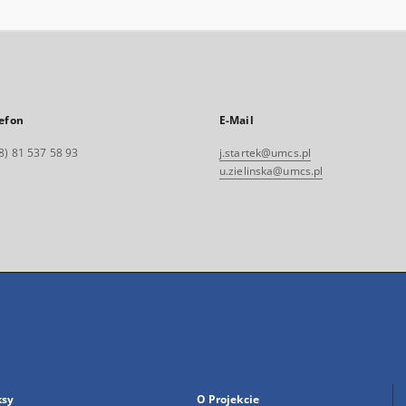
efon
E-Mail
8) 81 537 58 93
j.startek@umcs.pl
u.zielinska@umcs.pl
ksy
O Projekcie