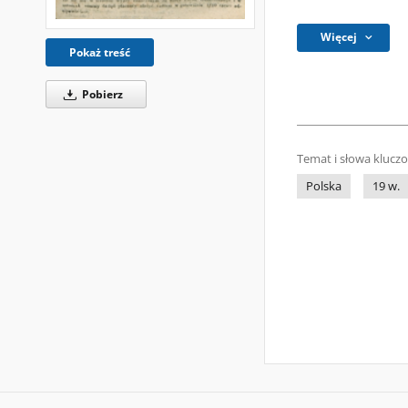
Więcej
Pokaż treść
Pobierz
Temat i słowa klucz
Polska
19 w.