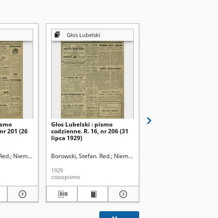
Głos Lubelski
Głos Lubelski
ismo
Głos Lubelski : pismo
Głos Lubelski : pismo
 nr 201 (26
codzienne. R. 16, nr 206 (31
codzienne. R. 16, nr 20
lipca 1929)
lipca 1929)
Red.
Niemier, Michał. Red.
Borowski, Stefan. Red.
Niemier, Michał. Red.
Borowski, Stefan. Red.
N
1929
1929
czasopismo
czasopismo