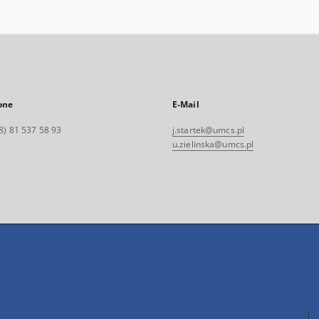
one
E-Mail
8) 81 537 58 93
j.startek@umcs.pl
u.zielinska@umcs.pl