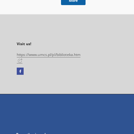
More
Visit us!
https://www.umcs.pl/pl/biblioteka.htm
Facebook
External
link,
will
open
in
a
new
tab