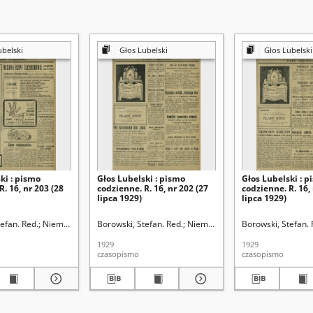
ubelski
Głos Lubelski
Głos Lubelski
ki : pismo
Głos Lubelski : pismo
Głos Lubelski : p
R. 16, nr 203 (28
codzienne. R. 16, nr 202 (27
codzienne. R. 16,
lipca 1929)
lipca 1929)
efan. Red.
Niemier, Michał. Red.
Borowski, Stefan. Red.
Niemier, Michał. Red.
Borowski, Stefan. 
1929
1929
czasopismo
czasopismo