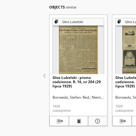
OBJECTS
similar
Głos Lubelski
Głos L
Głos Lubelski : pismo
Głos Lubels
codzienne. R. 16, nr 204 (29
codzienne. 
lipca 1929)
lipca 1929)
Borowski, Stefan. Red.
Niemier, Michał. Red.
Borowski, St
1929
1929
czasopismo
czasopismo