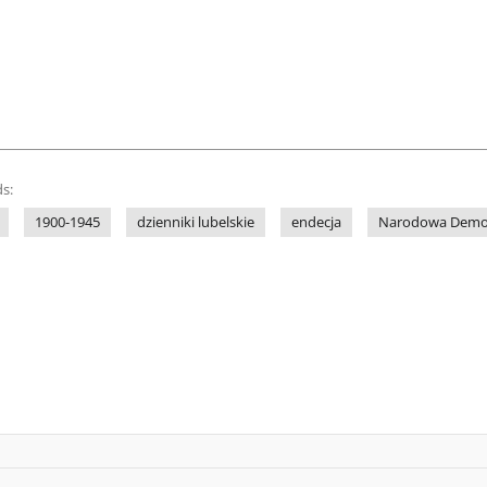
s:
1900-1945
dzienniki lubelskie
endecja
Narodowa Demo