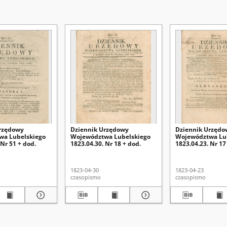
rzędowy
Dziennik Urzędowy
Dziennik Urzędo
wa Lubelskiego
Województwa Lubelskiego
Województwa Lu
 Nr 51 + dod.
1823.04.30. Nr 18 + dod.
1823.04.23. Nr 17
1823-04-30
1823-04-23
czasopismo
czasopismo