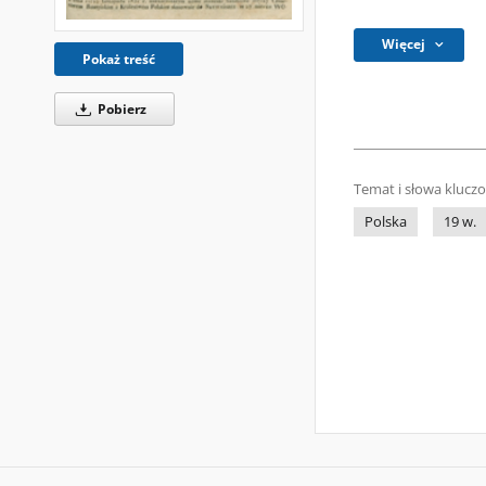
Więcej
Pokaż treść
Pobierz
Temat i słowa klucz
Polska
19 w.