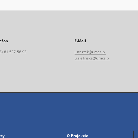
efon
E-Mail
8) 81 537 58 93
j.startek@umcs.pl
u.zielinska@umcs.pl
ksy
O Projekcie