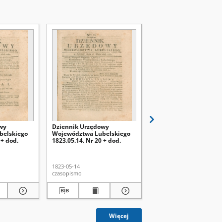
wy
Dziennik Urzędowy
Dziennik Urzędowy
belskiego
Województwa Lubelskiego
Województwa Lubelsk
 + dod.
1823.05.14. Nr 20 + dod.
1823.05.07. Nr 19 + dod
1823-05-14
1823-05-07
czasopismo
czasopismo
Więcej