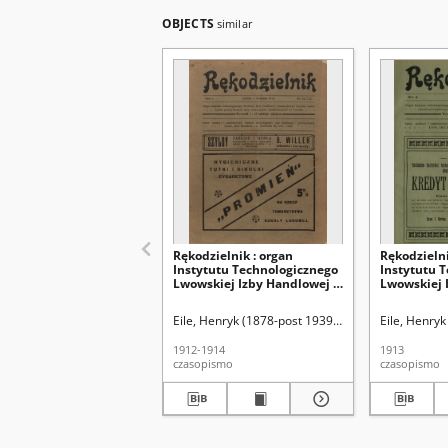
OBJECTS
similar
Rękodzielnik : organ
Rękodzielni
Instytutu Technologicznego
Instytutu 
Lwowskiej Izby Handlowej i
Lwowskiej 
Przemysłowej i Związku
Przemysłow
Stowarzyszeń
Stowarzysz
Eile, Henryk (1878-post 1939). Red.
Izba Handlow
Eile, Henryk
Przemysłowych (Izby
Przemysłow
Stowarzyszeń
Stowarzysz
1912-1914
1913
Rękodzielniczych) we
Rękodzieln
czasopismo
czasopismo
Lwowie. R. 1, z. 16/17 (1
Lwowie. R. 2
września 1912)
grudnia 19