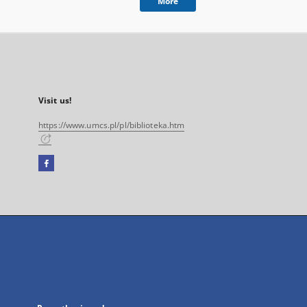
More
Visit us!
https://www.umcs.pl/pl/biblioteka.htm
Facebook
External
link,
will
open
in
a
new
tab