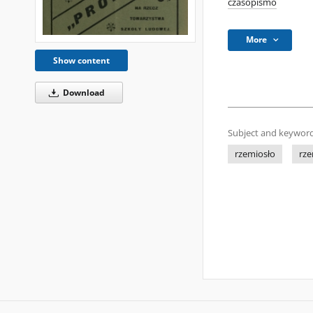
czasopismo
More
Show content
Download
Subject and keyword
rzemiosło
rze