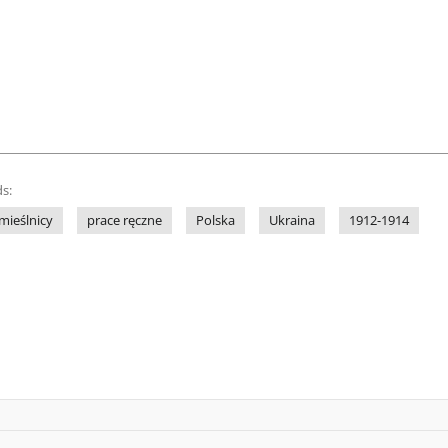
s:
mieślnicy
prace ręczne
Polska
Ukraina
1912-1914