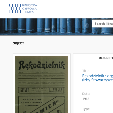
OBJECT
DESCRIPT
Title:
Rękodzielnik : o
(Izby Stowarzysze
Date:
1913
Type: