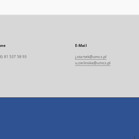
one
E-Mail
8) 81 537 58 93
j.startek@umcs.pl
u.zielinska@umcs.pl