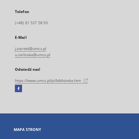
Telefon
(+48) 81 537 58 93
E-Mail
j.startek@umcs.pl
u.zielinska@umcs.pl
Odwiedź nas!
https://www.umcs.pl/pl/biblioteka.htm
Facebook
Link
zewnętrzny,
otworzy
się
w
nowej
MAPA STRONY
karcie