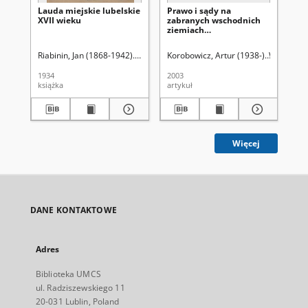
Lauda miejskie lubelskie
Prawo i sądy na
Po
XVII wieku
zabranych wschodnich
są
ziemiach
ad
Rzeczypospolitej w XIX
Ks
w.
i K
Riabinin, Jan (1868-1942). Wyd.
Korobowicz, Artur (1938-)
Witkowski,
Wit
(1
1934
2003
197
książka
artykuł
art
Więcej
DANE KONTAKTOWE
Adres
Biblioteka UMCS
ul. Radziszewskiego 11
20-031 Lublin, Poland