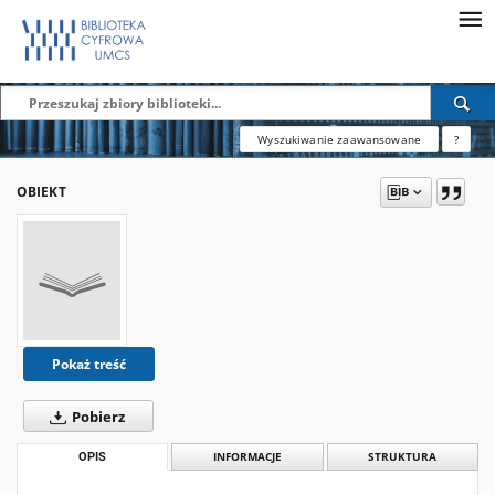
Wyszukiwanie zaawansowane
?
OBIEKT
Pokaż treść
Pobierz
OPIS
INFORMACJE
STRUKTURA