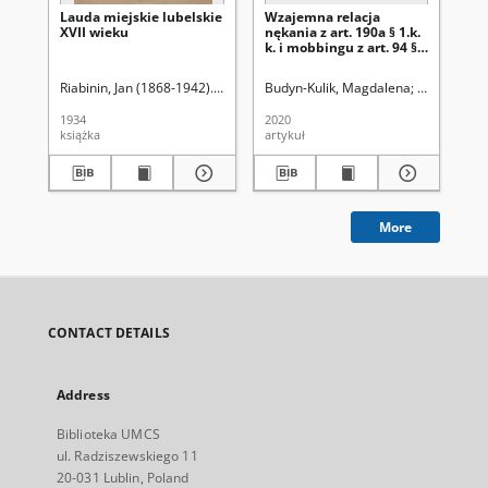
Lauda miejskie lubelskie
Wzajemna relacja
[S
XVII wieku
nękania z art. 190a § 1.k.
sc
k. i mobbingu z art. 94 § 2
k. p.
Riabinin, Jan (1868-1942). Wyd.
Budyn-Kulik, Magdalena
Uniwersytet
1934
2020
[ca
książka
artykuł
ręk
More
CONTACT DETAILS
Address
Biblioteka UMCS
ul. Radziszewskiego 11
20-031 Lublin, Poland