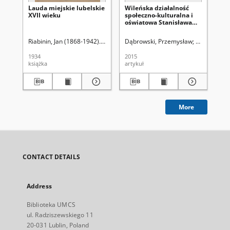
Lauda miejskie lubelskie
Wileńska działalność
Wz
XVII wieku
społeczno-kulturalna i
nęk
oświatowa Stanisława
k. 
Węsławskiego (1896-
k. 
1942) - przyczynek do
Riabinin, Jan (1868-1942). Wyd.
Dąbrowski, Przemysław
Uniwersytet 
Bu
biografii
1934
2015
202
książka
artykuł
art
More
CONTACT DETAILS
Address
Biblioteka UMCS
ul. Radziszewskiego 11
20-031 Lublin, Poland