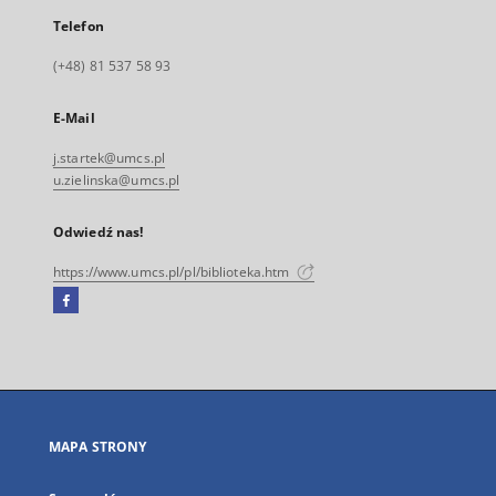
Telefon
(+48) 81 537 58 93
E-Mail
j.startek@umcs.pl
u.zielinska@umcs.pl
Odwiedź nas!
https://www.umcs.pl/pl/biblioteka.htm
Facebook
Link
zewnętrzny,
otworzy
się
w
nowej
MAPA STRONY
karcie