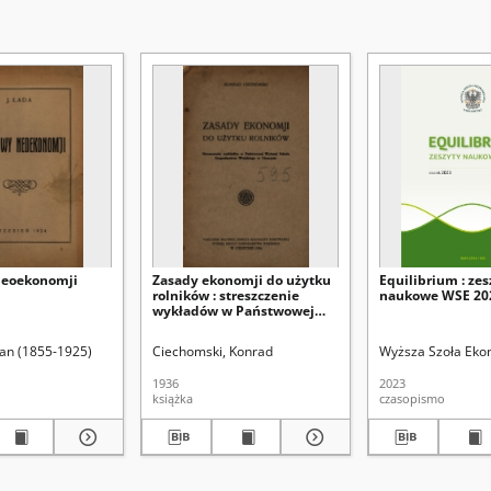
neoekonomji
Zasady ekonomji do użytku
Equilibrium : zes
rolników : streszczenie
naukowe WSE 202
wykładów w Państwowej
Wyższej Szkole
Gospodarstwa Wiejskiego w
d.
Jan (1855-1925)
Uniwersytet Marii Curie-Skłodowskiej (Lublin). Instytut Historii
Ciechomski, Konrad
Wyższa Szoła Ekon
Cieszynie
1936
2023
książka
czasopismo