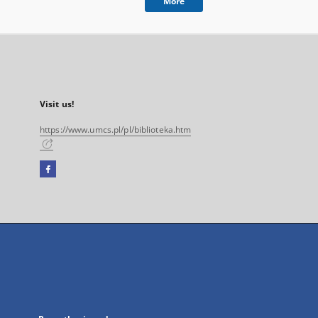
More
Visit us!
https://www.umcs.pl/pl/biblioteka.htm
Facebook
External
link,
will
open
in
a
new
tab