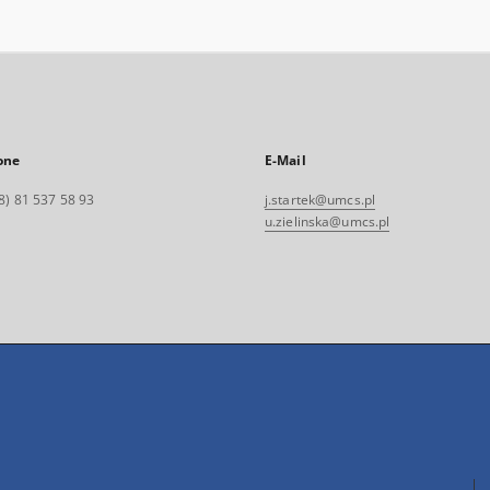
one
E-Mail
8) 81 537 58 93
j.startek@umcs.pl
u.zielinska@umcs.pl