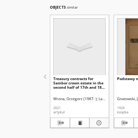
OBJECTS
similar
Treasury contracts for
Podstawy 
Sambor crown estate in the
second half of 17th and 18th
centuries
Wrona, Grzegorz (1987- )
Latawiec, Krzysztof. Re
Gnatowski, 
2021
1924
artykuł
książka