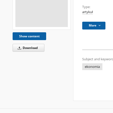
Type:
artykuł
More
Show content
Download
Subject and keyword
ekonomia