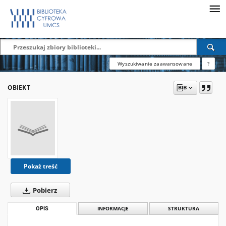
Wyszukiwanie zaawansowane
?
OBIEKT
Pokaż treść
Pobierz
OPIS
INFORMACJE
STRUKTURA