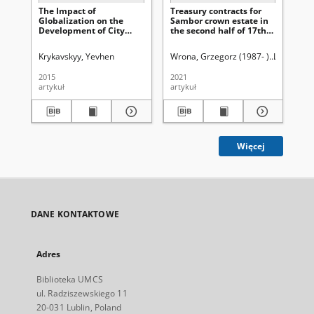
The Impact of
Treasury contracts for
Cr
Globalization on the
Sambor crown estate in
by 
Development of City
the second half of 17th
fo
Logistics
and 18th centuries
co
Po
Krykavskyy, Yevhen
Wrona, Grzegorz (1987- )
Latawiec, 
So
2015
2021
201
artykuł
artykuł
art
Więcej
DANE KONTAKTOWE
Adres
Biblioteka UMCS
ul. Radziszewskiego 11
20-031 Lublin, Poland