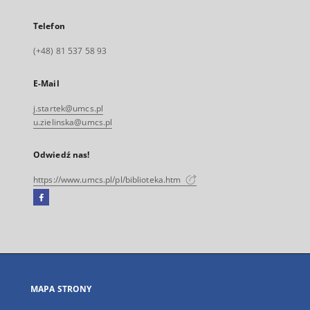
Telefon
(+48) 81 537 58 93
E-Mail
j.startek@umcs.pl
u.zielinska@umcs.pl
Odwiedź nas!
https://www.umcs.pl/pl/biblioteka.htm
Facebook
Link
zewnętrzny,
otworzy
się
w
nowej
MAPA STRONY
karcie