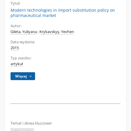
Tytuł:
Modern technologies in import substitution policy on
pharmaceutical market
Autor:
Gileta, Yuliyana
;
Krykavskyy, Yevhen
Data wydania:
2015
Typ zasobu:
artykuł
Więcej
Temat i słowa kluczowe: