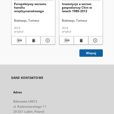
Perspektywy wzrostu
Inwestycje a wzrost
Pr
handlu
gospodarczy Chin w
zr
międzynarodowego
latach 1980-2012
rp
Ch
Białowąs, Tomasz
Białowąs, Tomasz
Bi
2015
2014
200
artykuł
artykuł
art
Więcej
DANE KONTAKTOWE
Adres
Biblioteka UMCS
ul. Radziszewskiego 11
20-031 Lublin, Poland