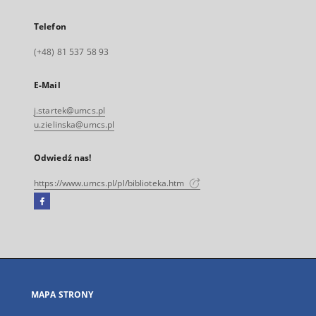
Telefon
(+48) 81 537 58 93
E-Mail
j.startek@umcs.pl
u.zielinska@umcs.pl
Odwiedź nas!
https://www.umcs.pl/pl/biblioteka.htm
Facebook
Link
zewnętrzny,
otworzy
się
w
nowej
MAPA STRONY
karcie