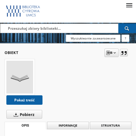
Wyszukiwanie zaawansowane
?
OBIEKT
Pokaż treść
Pobierz
OPIS
INFORMACJE
STRUKTURA