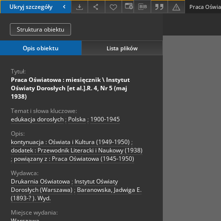
Ukryj szczegóły
Struktura obiektu
Opis obiektu
Lista plików
Tytuł:
Praca Oświatowa : miesięcznik \ Instytut
Oświaty Dorosłych [et al.].R. 4, Nr 5 (maj
1938)
Temat i słowa kluczowe:
edukacja dorosłych
;
Polska
;
1900-1945
Opis:
kontynuacja : Oświata i Kultura (1949-1950)
;
dodatek : Przewodnik Literacki i Naukowy (1938)
;
powiązany z : Praca Oświatowa (1945-1950)
Wydawca:
Drukarnia Oświatowa
;
Instytut Oświaty
Dorosłych (Warszawa)
;
Baranowska, Jadwiga E.
(1893-? ). Wyd.
Miejsce wydania:
Warszawa