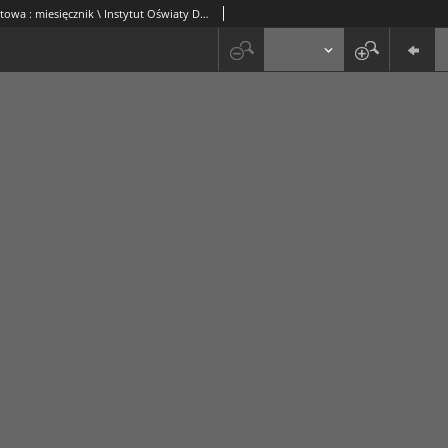
Praca Oświatowa : miesięcznik \ Instytut Oświaty Dorosłych [et al.].R. 4, Nr 5 (maj 1938)