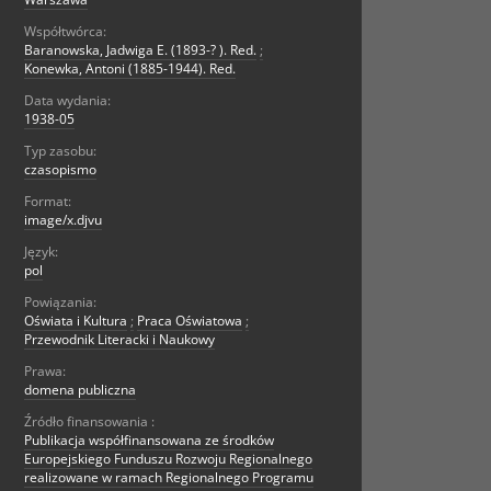
Współtwórca:
Baranowska, Jadwiga E. (1893-? ). Red.
;
Konewka, Antoni (1885-1944). Red.
Data wydania:
1938-05
Typ zasobu:
czasopismo
Format:
image/x.djvu
Język:
pol
Powiązania:
Oświata i Kultura
;
Praca Oświatowa
;
Przewodnik Literacki i Naukowy
Prawa:
domena publiczna
Źródło finansowania :
Publikacja współfinansowana ze środków
Europejskiego Funduszu Rozwoju Regionalnego
realizowane w ramach Regionalnego Programu