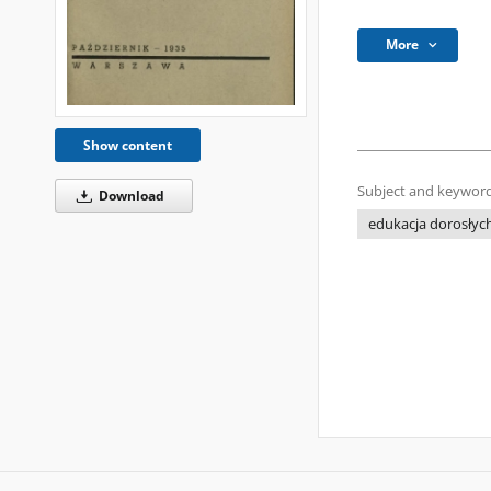
More
Show content
Subject and keyword
Download
edukacja dorosłyc