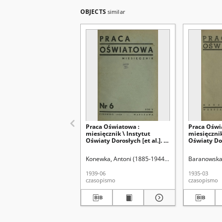
OBJECTS
similar
Praca Oświatowa :
Praca Oświ
miesięcznik \ Instytut
miesięcznik
Oświaty Dorosłych [et al.]. R.
Oświaty Doro
5, Nr 6 (czerwiec 1939)
1, Nr 1 (ma
Konewka, Antoni (1885-1944). Red.
Baranowska, 
1939-06
1935-03
czasopismo
czasopismo