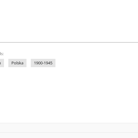
s:
h
Polska
1900-1945