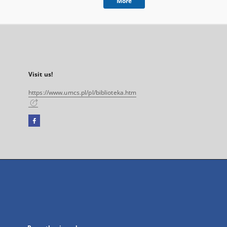
More
Visit us!
https://www.umcs.pl/pl/biblioteka.htm
Facebook
External
link,
will
open
in
a
new
tab