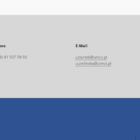
one
E-Mail
8) 81 537 58 93
j.startek@umcs.pl
u.zielinska@umcs.pl