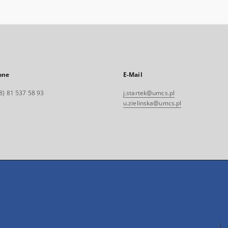
one
E-Mail
8) 81 537 58 93
j.startek@umcs.pl
u.zielinska@umcs.pl