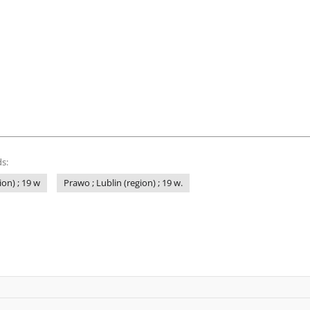
s:
ion) ; 19 w
Prawo ; Lublin (region) ; 19 w.