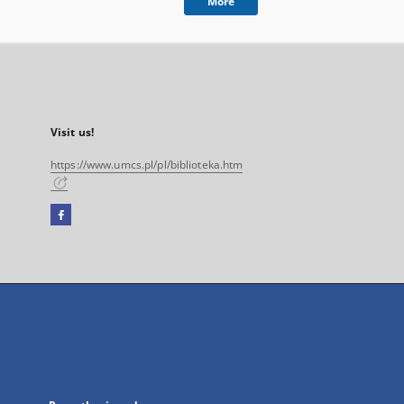
More
Visit us!
https://www.umcs.pl/pl/biblioteka.htm
Facebook
External
link,
will
open
in
a
new
tab