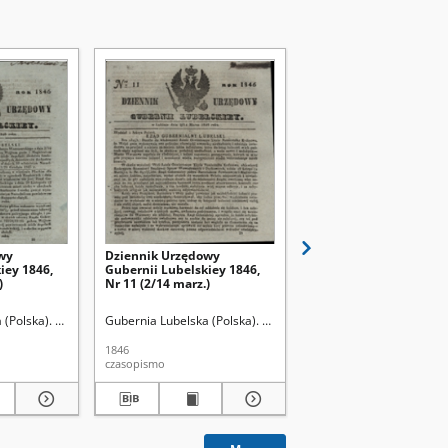
wy
Dziennik Urzędowy
Dziennik Urzędowy
iey 1846,
Gubernii Lubelskiey 1846,
Gubernii Lubelskiey 1
)
Nr 11 (2/14 marz.)
Nr 13 (14/28 marz.)
 (Polska). Rząd Gubernialny.
Gubernia Lubelska (Polska). Rząd Gubernialny.
Gubernia Lubelska (Pols
1846
1846
czasopismo
czasopismo