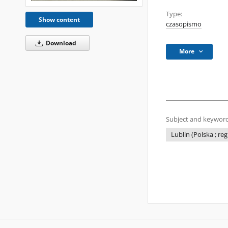
Type:
Show content
czasopismo
Download
More
Subject and keyword
Lublin (Polska ; reg