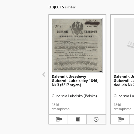
OBJECTS
similar
Dziennik Urzędowy
Dziennik U
Gubernii Lubelskiey 1846,
Gubernii L
Nr 3 (5/17 stycz.)
dod. do Nr 
stycz. 1845
Gubernia Lubelska (Polska). Rząd Gubernialny.
Gubernia Lu
1846
1846
czasopismo
czasopismo