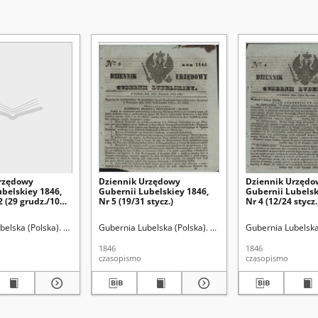
rzędowy
Dziennik Urzędowy
Dziennik Urzędo
ubelskiey 1846,
Gubernii Lubelskiey 1846,
Gubernii Lubelsk
2 (29 grudz./10
Nr 5 (19/31 stycz.)
Nr 4 (12/24 stycz.
/1846)
belska (Polska). Rząd Gubernialny.
Gubernia Lubelska (Polska). Rząd Gubernialny.
Gubernia Lubelska
1846
1846
czasopismo
czasopismo