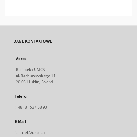
DANE KONTAKTOWE
Adres
Biblioteka UMCS
ul. Radziszewskiego 11
20-031 Lublin, Poland
Telefon
(+48) 81 537 58 93
E-Mail
j.startek@umcs.pl