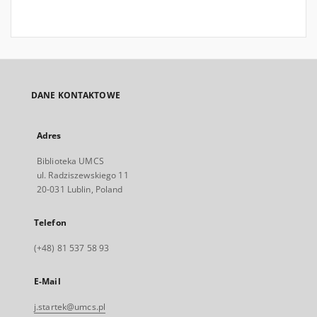
DANE KONTAKTOWE
Adres
Biblioteka UMCS
ul. Radziszewskiego 11
20-031 Lublin, Poland
Telefon
(+48) 81 537 58 93
E-Mail
j.startek@umcs.pl