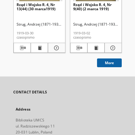
Rząd i Wojsko R. 4, Nr
Rząd i Wojsko R. 4, Nr
Rzą
13(44) (30 marca1919)
9(40) (2 marca 1919)
12(
Strug, Andrzej (1871-1937). Red.
Strug, Andrzej (1871-1937). Red.
Str
1919-03-30
1919-03-02
191
czasopismo
czasopismo
cza
More
CONTACT DETAILS
Address
Biblioteka UMCS
ul. Radziszewskiego 11
20-031 Lublin, Poland