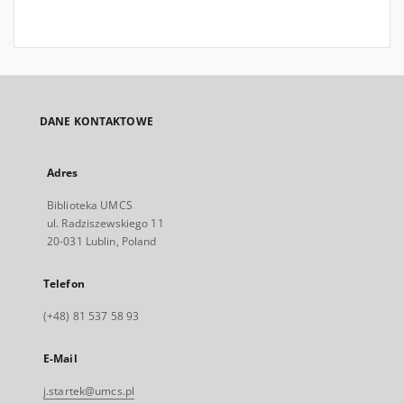
DANE KONTAKTOWE
Adres
Biblioteka UMCS
ul. Radziszewskiego 11
20-031 Lublin, Poland
Telefon
(+48) 81 537 58 93
E-Mail
j.startek@umcs.pl