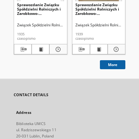
Sprawozdanie Związku
Sprawozdanie Związku
Sp
Spółdzielni Rolniczych i
Spółdzielni Rolniczych i
Spó
Zarobkowo-
Zarobkowo-
Za
Gospodarczych R.P. za
Gospodarczych R.P. za
Go
Rok 1935
1938 Rok, IV Okres
193
Związek Spółdzielni Rolniczych i Zarobkowo-Gospodarczych RP
Związek Spółdzielni Rolniczych i Z
Zwi
Sprawozdawczy
Sp
1935
1939
193
czasopismo
czasopismo
cza
More
CONTACT DETAILS
Address
Biblioteka UMCS
ul. Radziszewskiego 11
20-031 Lublin, Poland