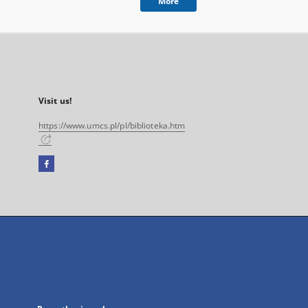
More
Visit us!
https://www.umcs.pl/pl/biblioteka.htm
Facebook
External
link,
will
open
in
a
new
tab