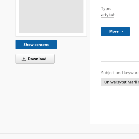
Type:
artykuł
More
Show content
Download
Subject and keyword
Uniwersytet Marii 