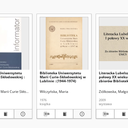
 Uniwersytetu
Biblioteka Uniwersytetu
Literacka Lubels
-Skłodowskiej :
Marii Curie-Skłodowskiej w
połowy XX wieku 
Lublinie : (1944-1974)
zbiorów Bibliote
UMCS
blioteka Główna
Marii Curie-Skłodowskiej (Lublin). Biblioteka Główna
Kowalski, Zdzisław
Wilczyńska, Maria
Olczakowa, Jadwiga
Wojnarowicz, Stanisława
Ziólkowska, Małgo
1976
2009
książka
wystawa