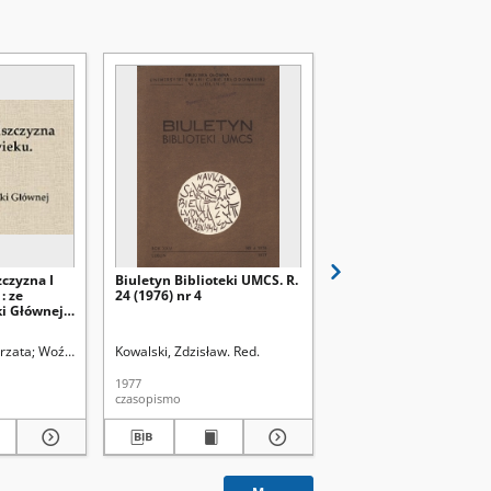
zczyzna I
Biuletyn Biblioteki UMCS. R.
Biuletyn Biblioteki UM
: ze
24 (1976) nr 4
24 (1976) nr 3
ki Głównej
rzata
Woźniak, Barbara
Kowalski, Zdzisław. Red.
Omes, Andrzej. Fot.
Szczypa, Grzegorz
Kowalski, Zdzisław. Red.
1977
1977
czasopismo
czasopismo