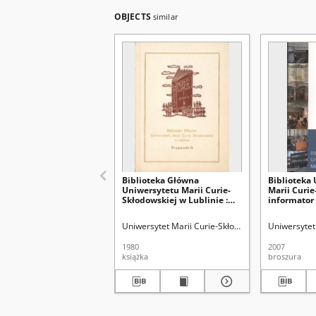
OBJECTS
similar
Biblioteka Główna
Biblioteka
Uniwersytetu Marii Curie-
Marii Curie
Skłodowskiej w Lublinie :
informator
przewodnik
Uniwersytet Marii Curie-Skłodowskiej (Lublin). Bi
Uniwersytet 
1980
2007
książka
broszura