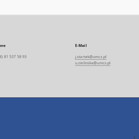
one
E-Mail
8) 81 537 58 93
j.startek@umcs.pl
u.zielinska@umcs.pl