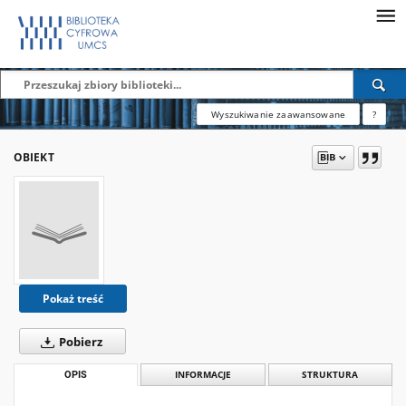
Wyszukiwanie zaawansowane
?
OBIEKT
Pokaż treść
Pobierz
OPIS
INFORMACJE
STRUKTURA