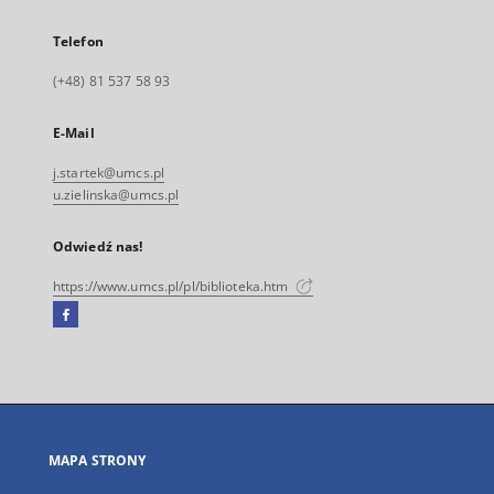
Telefon
(+48) 81 537 58 93
E-Mail
j.startek@umcs.pl
u.zielinska@umcs.pl
Odwiedź nas!
https://www.umcs.pl/pl/biblioteka.htm
Facebook
Link
zewnętrzny,
otworzy
się
w
nowej
MAPA STRONY
karcie