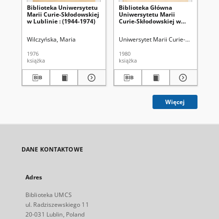
Biblioteka Uniwersytetu
Biblioteka Główna
Bi
Marii Curie-Skłodowskiej
Uniwersytetu Marii
Ma
w Lublinie : (1944-1974)
Curie-Skłodowskiej w
: i
Lublinie : przewodnik
Wilczyńska, Maria
Uniwersytet Marii Curie-Skłodowskiej
Uni
1976
1980
200
książka
książka
bro
Więcej
DANE KONTAKTOWE
Adres
Biblioteka UMCS
ul. Radziszewskiego 11
20-031 Lublin, Poland