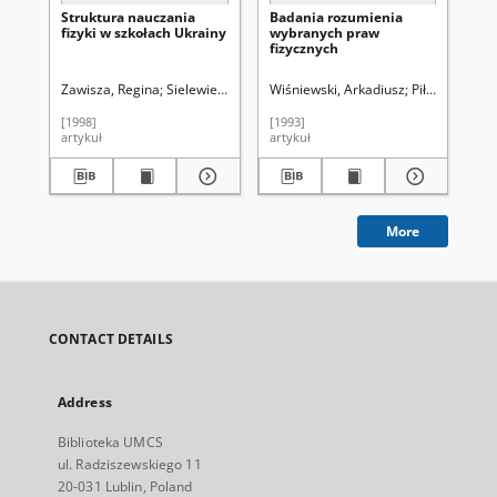
Struktura nauczania
Badania rozumienia
St
fizyki w szkołach Ukrainy
wybranych praw
me
fizycznych
Zawisza, Regina
Sielewiesiuk, Jan. Red.
Wiśniewski, Arkadiusz
Piłat, Maksym
Goc
[1998]
[1993]
[19
artykuł
artykuł
art
More
CONTACT DETAILS
Address
Biblioteka UMCS
ul. Radziszewskiego 11
20-031 Lublin, Poland