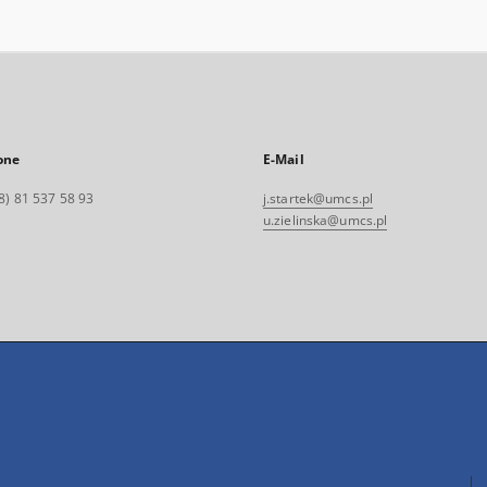
one
E-Mail
8) 81 537 58 93
j.startek@umcs.pl
u.zielinska@umcs.pl