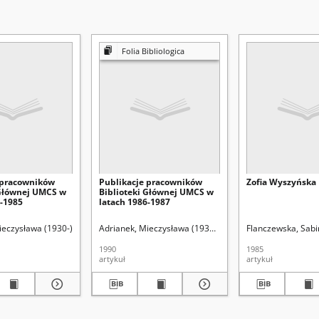
Folia Bibliologica
 pracowników
Publikacje pracowników
Zofia Wyszyńska
 Głównej UMCS w
Biblioteki Głównej UMCS w
3-1985
latach 1986-1987
ieczysława (1930-)
Adrianek, Mieczysława. Red.
Adrianek, Mieczysława (1930-)
Olczak, Jadwiga. Red.
Gaworczyk, Teresa. Red.
Gaworczyk, Teresa. Red
Flanczewska, Sab
1990
1985
artykuł
artykuł