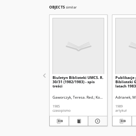
OBJECTS
similar
Biuletyn Biblioteki UMCS. R.
Publikacje
30/31 (1982/1983) - spis
Biblioteki
treści
latach 198
Gaworczyk, Teresa. Red.
Kowalski Zdzisław. Red.
Adrianek, M
1985
1989
czasopismo
artykuł