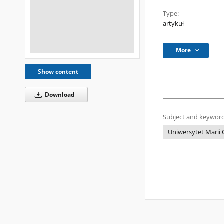
Type:
artykuł
More
Show content
Download
Subject and keyword
Uniwersytet Marii 