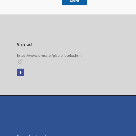
More
Visit us!
https://www.umcs.pl/pl/biblioteka.htm
Facebook
External
link,
will
open
in
a
new
tab