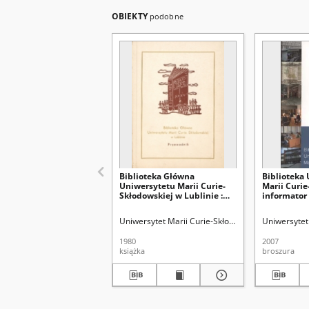
OBIEKTY
podobne
Biblioteka Główna
Biblioteka
Uniwersytetu Marii Curie-
Marii Curie
Skłodowskiej w Lublinie :
informator
przewodnik
Uniwersytet Marii Curie-Skłodowskiej (Lublin). Bi
Uniwersytet 
1980
2007
książka
broszura