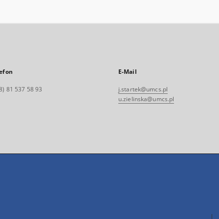
efon
E-Mail
8) 81 537 58 93
j.startek@umcs.pl
u.zielinska@umcs.pl