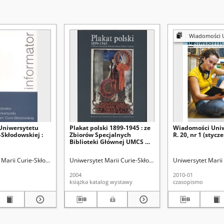
Wiadomości Uni
 Uniwersytetu
Plakat polski 1899-1945 : ze
Wiadomości Uniw
-Skłodowskiej :
Zbiorów Specjalnych
R. 20, nr 1 (stycz
Biblioteki Głównej UMCS w
Lublinie : katalog wystawy,
Biblioteka Główna UMCS,
blioteka Główna
Marii Curie-Skłodowskiej (Lublin). Biblioteka Główna
Kowalski, Zdzisław
Uniwersytet Marii Curie-Skłodowskiej (Lublin). Bibliote
Olczakowa, Jadwiga
Wojnarowicz, Stanisława
Uniwersytet Marii 
listopad-grudzień 2004
2004
2010-01
książka katalog wystawy
czasopismo