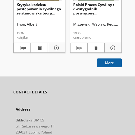
Krytyka kodeksu
Polski Proces Cywilny :
Pol
postępowania cywilnego
dwutygodnik
dw
ze stanowiska teorji
poświęcony
po
procesu i doświadczeń
zagadnieniom wykładni i
za
praktyki. Cz. 1,
praktyce prawa
pr
Thon, Albert
Miszewski, Wacław. Red.
Kornhauser,
Mis
Postępowanie sporne
procesowego. R. 4, Nr 5-6
pro
(1-15 marca 1936)
(1-
1936
1936
193
książka
czasopismo
cza
More
CONTACT DETAILS
Address
Biblioteka UMCS
ul. Radziszewskiego 11
20-031 Lublin, Poland