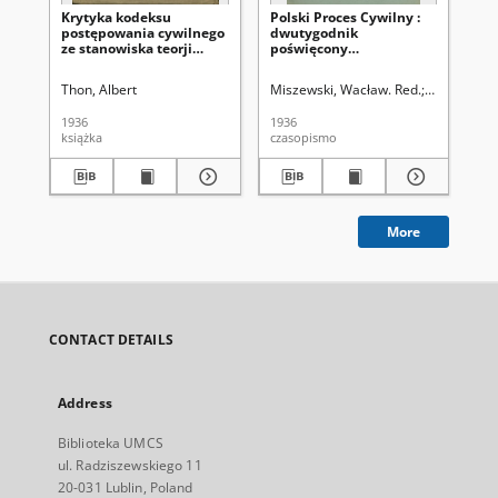
Krytyka kodeksu
Polski Proces Cywilny :
Pol
postępowania cywilnego
dwutygodnik
dw
ze stanowiska teorji
poświęcony
po
procesu i doświadczeń
zagadnieniom wykładni i
za
praktyki. Cz. 1,
praktyce prawa
pr
Thon, Albert
Miszewski, Wacław. Red.
Kornhauser,
Mis
Postępowanie sporne
procesowego. R. 4, Nr 5-6
pro
(1-15 marca 1936)
(1-
1936
1936
193
książka
czasopismo
cza
More
CONTACT DETAILS
Address
Biblioteka UMCS
ul. Radziszewskiego 11
20-031 Lublin, Poland