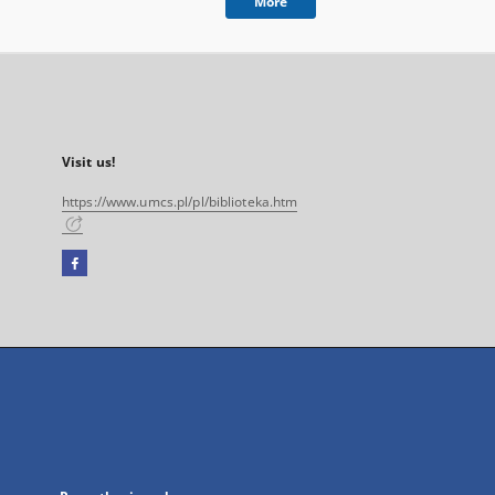
More
Visit us!
https://www.umcs.pl/pl/biblioteka.htm
Facebook
External
link,
will
open
in
a
new
tab