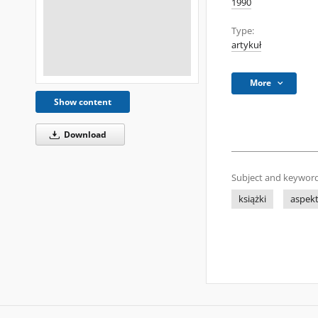
1990
Type:
artykuł
More
Show content
Download
Subject and keyword
książki
aspekt