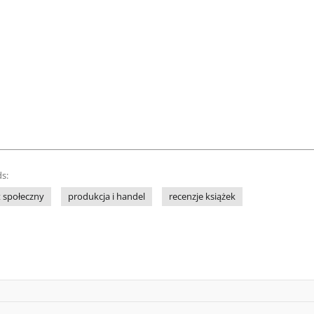
s:
 społeczny
produkcja i handel
recenzje książek