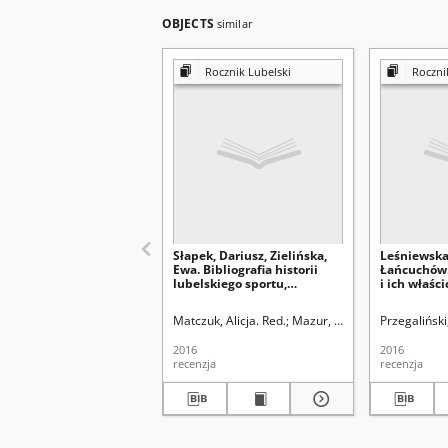
OBJECTS
similar
Rocznik Lubelski
Roczni
Słapek, Dariusz, Zielińska,
Leśniewska,
Ewa. Bibliografia historii
Łańcuchów.
lubelskiego sportu,
i ich właści
Lubelskie Centrum
Od Kuropat
Dokumentacji Historii
Wydawnict
Matczuk, Alicja. Red.
Mazur, Mariusz. Red nacz.
Przegaliński
Sportu, Lublin 2013, ss. 132:
Lublin 2016,
[recenzja]
[recenzja]
2016
2016
recenzja
recenzja