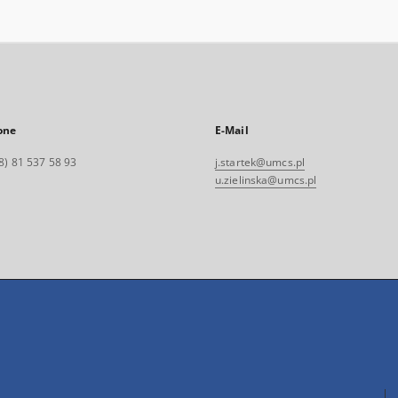
one
E-Mail
8) 81 537 58 93
j.startek@umcs.pl
u.zielinska@umcs.pl