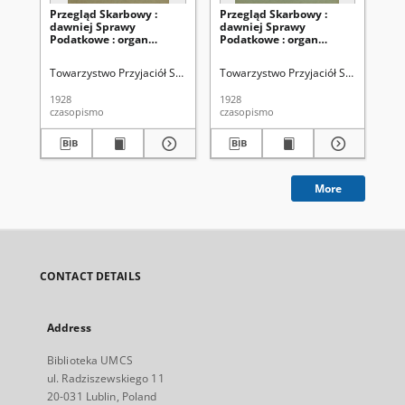
Przegląd Skarbowy :
Przegląd Skarbowy :
Pr
dawniej Sprawy
dawniej Sprawy
da
Podatkowe : organ
Podatkowe : organ
Po
Towarzystwa Przyjaciół
Towarzystwa Przyjaciół
To
Skarbu Państwa :
Skarbu Państwa :
Sk
Towarzystwo Przyjaciół Skarbu Państwa
Towarzystwo Przyjaciół Skarbu Pańs
Tow
miesięcznik poświęcony
miesięcznik poświęcony
mi
szerzeniu wiedzy
szerzeniu wiedzy
sz
1928
1928
192
skarbowej oraz
skarbowej oraz
sk
czasopismo
czasopismo
cza
zagadnieniom prawa
zagadnieniom prawa
za
skarbowego. R. 7, nr 5
skarbowego. R. 7, nr 4
ska
(maj 1928)
(kwiecień 1928)
(m
More
CONTACT DETAILS
Address
Biblioteka UMCS
ul. Radziszewskiego 11
20-031 Lublin, Poland