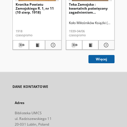
Kronika Powiatu
Teka Zamojska :
Te
Zamojskiego R. 1, nr 11
kwartalnik poświęcony
kw
(10 sierp. 1918)
zagadnieniom
za
regionalnym : kwartalnik
re
regionalny R. 2=6, nr 2
reg
Koło Miłośników Książki (Zamość).
Koł
(kwiec./czerw, 1939)
(st
1918
1939-04/06
193
czasopismo
czasopismo
cza
Więcej
DANE KONTAKTOWE
Adres
Biblioteka UMCS
ul. Radziszewskiego 11
20-031 Lublin, Poland