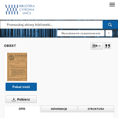
Wyszukiwanie zaawansowane
?
OBIEKT
Pokaż treść
Pobierz
OPIS
INFORMACJE
STRUKTURA