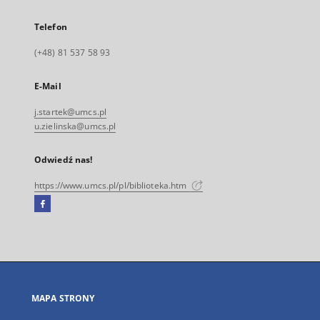
Telefon
(+48) 81 537 58 93
E-Mail
j.startek@umcs.pl
u.zielinska@umcs.pl
Odwiedź nas!
https://www.umcs.pl/pl/biblioteka.htm
Facebook
Link
zewnętrzny,
otworzy
się
w
nowej
MAPA STRONY
karcie