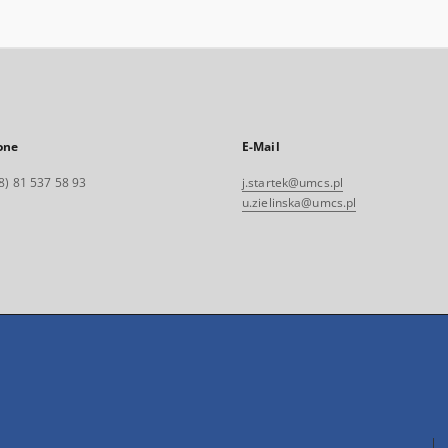
one
E-Mail
8) 81 537 58 93
j.startek@umcs.pl
u.zielinska@umcs.pl