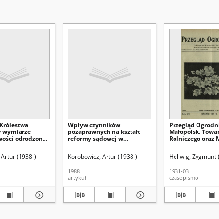
Królestwa
Wpływ czynników
Przegląd Ogrodni
w wymiarze
pozaprawnych na kształt
Małopolsk. Towa
wości odrodzonej
reformy sądowej w
Rolniczego oraz 
erwszych latach
Królestwie Polskim z lat
Towarzystwa Ogr
ści (1917-1921)
1875-1876
we Lwowie R. 14,
Red.
 Artur (1938-)
Uniwersytet Marii Curie-Skłodowskiej (Lublin). Instytut Historii
Korobowicz, Artur (1938-)
Hellwig, Zygmunt 
(marzec 1931)
1988
1931-03
artykuł
czasopismo