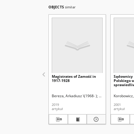
OBJECTS
similar
Magistrates of Zamość in
Sądownicy 
1917-1928
Polskiego 
sprawiedli
Polski w pi
niepodległo
Bereza, Arkadiusz \(1968- )
Latawiec, Krzysztof. 
Korobowicz,
2019
2001
artykuł
artykuł