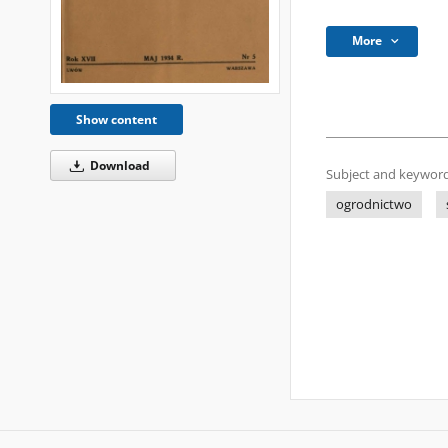
More
Show content
Download
Subject and keyword
ogrodnictwo