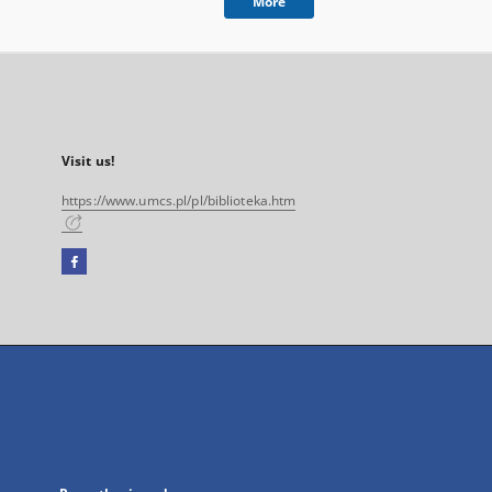
More
Visit us!
https://www.umcs.pl/pl/biblioteka.htm
Facebook
External
link,
will
open
in
a
new
tab