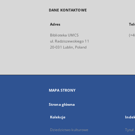
DANE KONTAKTOWE
Adres
Tel
Biblioteka UMCS
(+4
ul. Radziszewskiego 11
20-031 Lublin, Poland
MAPA STRONY
Strona główna
Kolekcje
Inde
Dziedzictwo kulturowe
Tytuł