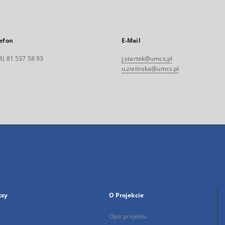
efon
E-Mail
8) 81 537 58 93
j.startek@umcs.pl
u.zielinska@umcs.pl
ksy
O Projekcie
Opis projektu