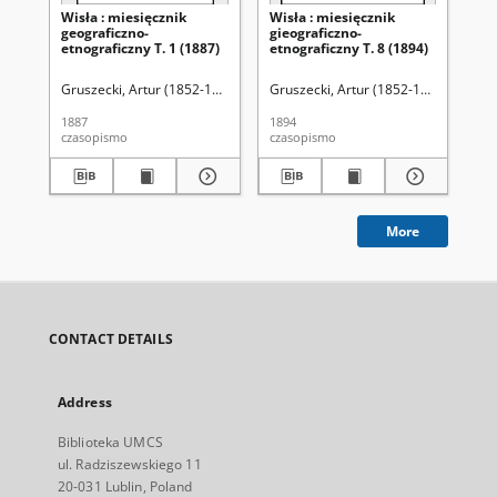
Wisła : miesięcznik
Wisła : miesięcznik
Wis
geograficzno-
gieograficzno-
gie
etnograficzny T. 1 (1887)
etnograficzny T. 8 (1894)
etn
(m
Gruszecki, Artur (1852-1929). Red.
Gruszecki, Artur (1852-1929). Red.
Gru
1887
1894
190
czasopismo
czasopismo
cza
More
CONTACT DETAILS
Address
Biblioteka UMCS
ul. Radziszewskiego 11
20-031 Lublin, Poland