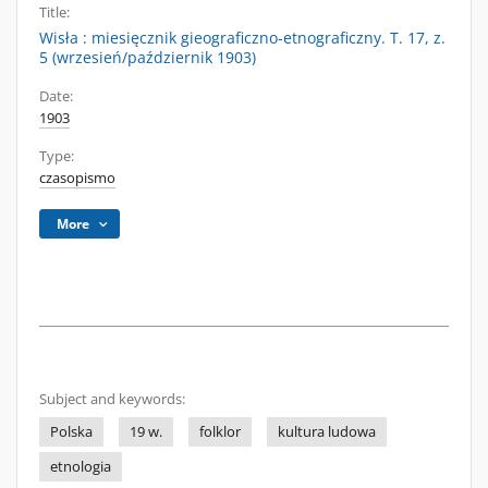
Title:
Wisła : miesięcznik gieograficzno-etnograficzny. T. 17, z.
5 (wrzesień/październik 1903)
Date:
1903
Type:
czasopismo
More
Subject and keywords:
Polska
19 w.
folklor
kultura ludowa
etnologia