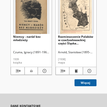
Niemcy - naród bez
Rozmieszczenie Polaków
Zm
młodzieży
w czachosłowackiej
wo
części Śląska
lu
Cieszyńskiego : na
18
podstawie urzędowych
Czuma, Ignacy (1891-1963)
Arnold, Stanisław (1895-1973)
Ma
danych ze spisu z dn. 1
grudnia 1930 r.
1939
[1938]
194
książka
mapa
art
Więcej
DANE KONTAKTOWE