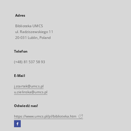
Adres
Biblioteka UMCS
ul. Radziszewskiego 11
20-031 Lublin, Poland
Telefon
(+48) 81 537 58 93
E-Mail
j.startek@umcs.pl
u.zielinska@umcs.pl
Odwiedź nas!
https://www.umcs.pl/pl/biblioteka.htm
Facebook
Link