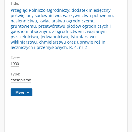
Title:
Przegląd Rolniczo-Ogrodniczy: dodatek miesięczny
poświęcony sadownictwu, warzywnictwu polowemu,
nasiennictwu, kwiaciarstwu ogrodniczemu,
gruntowemu, przetwórstwu płodów ogrodniczych i
gałęziom ubocznym, z ogrodnictwem związanym -
pszczelnictwu, jedwabnictwu, tytuniarstwu,
wikliniarstwu, chmielarstwu oraz uprawie roślin
leczniczych i przemysłowych. R. 4, nr 2
Date:
1930
Type:
czasopismo
More