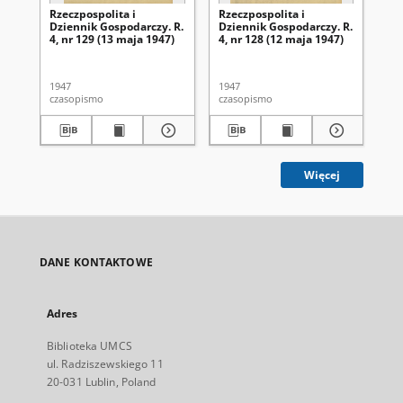
Rzeczpospolita i
Rzeczpospolita i
Rze
Dziennik Gospodarczy. R.
Dziennik Gospodarczy. R.
Dz
4, nr 129 (13 maja 1947)
4, nr 128 (12 maja 1947)
4, 
1947
1947
194
czasopismo
czasopismo
cza
Więcej
DANE KONTAKTOWE
Adres
Biblioteka UMCS
ul. Radziszewskiego 11
20-031 Lublin, Poland