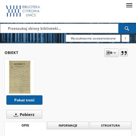
Wyszukiwanie zaawansowane
?
OBIEKT
Pokaż treść
Pobierz
OPIS
INFORMACJE
STRUKTURA