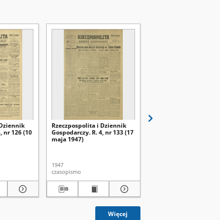
 Dziennik
Rzeczpospolita i Dziennik
Rzeczpospolita i Dzien
, nr 126 (10
Gospodarczy. R. 4, nr 133 (17
Gospodarczy. R. 4, nr 1
maja 1947)
maja 1947)
1947
1947
czasopismo
czasopismo
Więcej