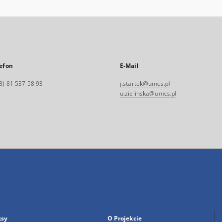
efon
E-Mail
8) 81 537 58 93
j.startek@umcs.pl
u.zielinska@umcs.pl
ksy
O Projekcie