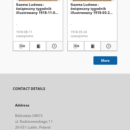
Gazeta Ludowa :
Gazeta Ludowa :
Ga
świąteczny tygodnik
świąteczny tygodnik
tyg
illustrowany 1918-11-08,
illustrowany 1918-03-24,
1, 
R. 4, nr 32
R. 4, nr 13
.
.
Kor
1918-08-11
1918-03-24
191
czasopismo
czasopismo
cza
More
CONTACT DETAILS
Address
Biblioteka UMCS
ul. Radziszewskiego 11
20-031 Lublin, Poland