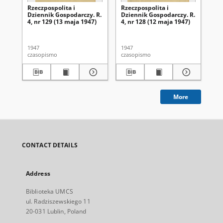
Rzeczpospolita i
Rzeczpospolita i
Rze
Dziennik Gospodarczy. R.
Dziennik Gospodarczy. R.
Dz
4, nr 129 (13 maja 1947)
4, nr 128 (12 maja 1947)
4, 
1947
1947
194
czasopismo
czasopismo
cza
More
CONTACT DETAILS
Address
Biblioteka UMCS
ul. Radziszewskiego 11
20-031 Lublin, Poland