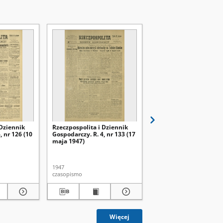
 Dziennik
Rzeczpospolita i Dziennik
Rzeczpospolita i Dzien
, nr 126 (10
Gospodarczy. R. 4, nr 133 (17
Gospodarczy. R. 4, nr 1
maja 1947)
maja 1947)
1947
1947
czasopismo
czasopismo
Więcej