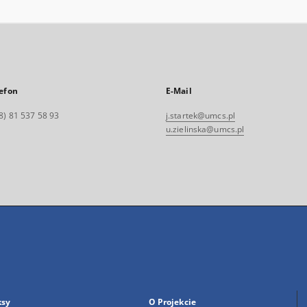
efon
E-Mail
8) 81 537 58 93
j.startek@umcs.pl
u.zielinska@umcs.pl
ksy
O Projekcie