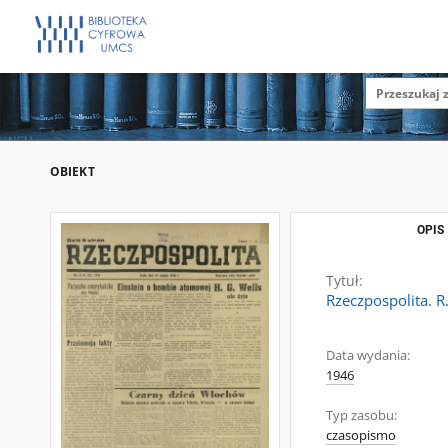
OBIEKT
OPIS
Tytuł:
Rzeczpospolita. R
Data wydania:
1946
Typ zasobu:
czasopismo