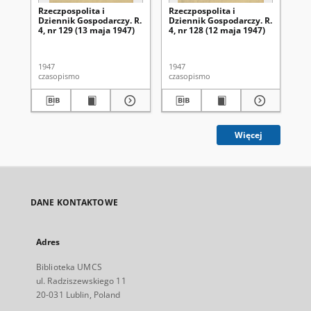
Rzeczpospolita i
Rzeczpospolita i
Rze
Dziennik Gospodarczy. R.
Dziennik Gospodarczy. R.
Dz
4, nr 129 (13 maja 1947)
4, nr 128 (12 maja 1947)
4, 
1947
1947
194
czasopismo
czasopismo
cza
Więcej
DANE KONTAKTOWE
Adres
Biblioteka UMCS
ul. Radziszewskiego 11
20-031 Lublin, Poland