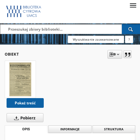
Wyszukiwanie zaawansowane
?
OBIEKT
Pokaż treść
Pobierz
OPIS
INFORMACJE
STRUKTURA