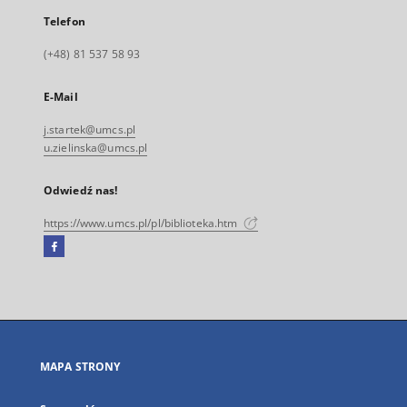
Telefon
(+48) 81 537 58 93
E-Mail
j.startek@umcs.pl
u.zielinska@umcs.pl
Odwiedź nas!
https://www.umcs.pl/pl/biblioteka.htm
Facebook
Link
zewnętrzny,
otworzy
się
w
nowej
MAPA STRONY
karcie