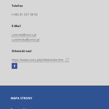
Telefon
(+48) 81 537 58 93
E-Mail
j.startek@umcs.pl
u.zielinska@umcs.pl
Odwiedź nas!
https://www.umcs.pl/pl/biblioteka.htm
Facebook
Link
zewnętrzny,
otworzy
się
w
nowej
MAPA STRONY
karcie