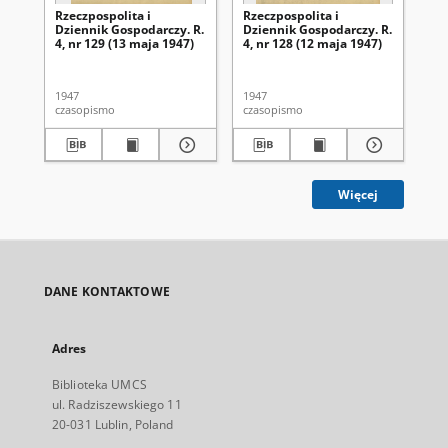
Rzeczpospolita i
Rzeczpospolita i
Rze
Dziennik Gospodarczy. R.
Dziennik Gospodarczy. R.
Dz
4, nr 129 (13 maja 1947)
4, nr 128 (12 maja 1947)
4, 
1947
1947
194
czasopismo
czasopismo
cza
Więcej
DANE KONTAKTOWE
Adres
Biblioteka UMCS
ul. Radziszewskiego 11
20-031 Lublin, Poland