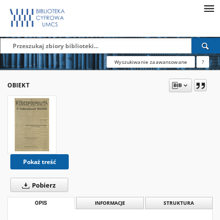
Wyszukiwanie zaawansowane
?
OBIEKT
Pokaż treść
Pobierz
OPIS
INFORMACJE
STRUKTURA