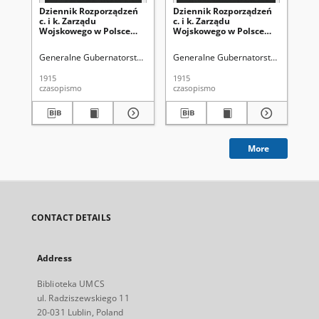
Dziennik Rozporządzeń
Dziennik Rozporządzeń
Dz
c. i k. Zarządu
c. i k. Zarządu
c. 
Wojskowego w Polsce
Wojskowego w Polsce
Wo
1915-12-30 Cz. 14
1915-12-18 Cz. 13
191
Generalne Gubernatorstwo (1915-1918 ; terytorium pod okupacją aust
Generalne Gubernatorstwo (1915-191
Gen
1915
1915
191
czasopismo
czasopismo
cza
More
CONTACT DETAILS
Address
Biblioteka UMCS
ul. Radziszewskiego 11
20-031 Lublin, Poland