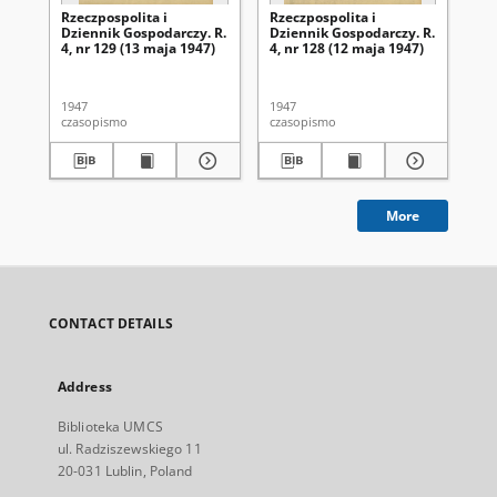
Rzeczpospolita i
Rzeczpospolita i
Rze
Dziennik Gospodarczy. R.
Dziennik Gospodarczy. R.
Dz
4, nr 129 (13 maja 1947)
4, nr 128 (12 maja 1947)
4, 
1947
1947
194
czasopismo
czasopismo
cza
More
CONTACT DETAILS
Address
Biblioteka UMCS
ul. Radziszewskiego 11
20-031 Lublin, Poland