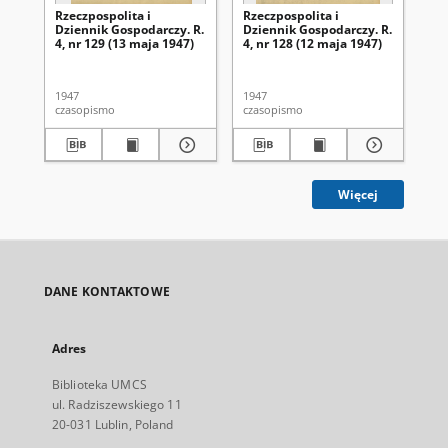
Rzeczpospolita i
Rzeczpospolita i
Rze
Dziennik Gospodarczy. R.
Dziennik Gospodarczy. R.
Dz
4, nr 129 (13 maja 1947)
4, nr 128 (12 maja 1947)
4, 
1947
1947
194
czasopismo
czasopismo
cza
Więcej
DANE KONTAKTOWE
Adres
Biblioteka UMCS
ul. Radziszewskiego 11
20-031 Lublin, Poland