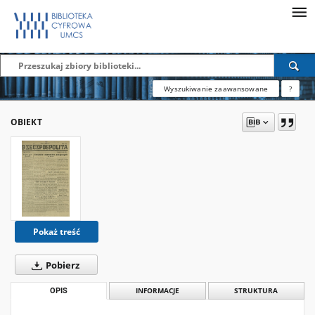
Wyszukiwanie zaawansowane
?
OBIEKT
Pokaż treść
Pobierz
OPIS
INFORMACJE
STRUKTURA