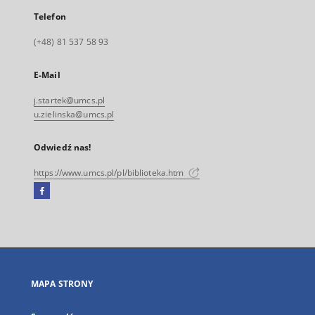
Telefon
(+48) 81 537 58 93
E-Mail
j.startek@umcs.pl
u.zielinska@umcs.pl
Odwiedź nas!
https://www.umcs.pl/pl/biblioteka.htm
Facebook
Link
zewnętrzny,
otworzy
się
w
nowej
MAPA STRONY
karcie