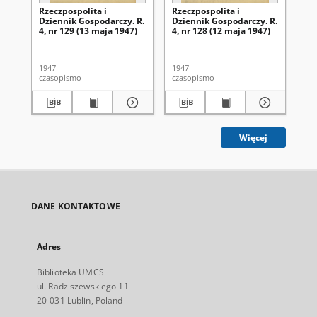
Rzeczpospolita i
Rzeczpospolita i
Rze
Dziennik Gospodarczy. R.
Dziennik Gospodarczy. R.
Dz
4, nr 129 (13 maja 1947)
4, nr 128 (12 maja 1947)
4, 
1947
1947
194
czasopismo
czasopismo
cza
Więcej
DANE KONTAKTOWE
Adres
Biblioteka UMCS
ul. Radziszewskiego 11
20-031 Lublin, Poland