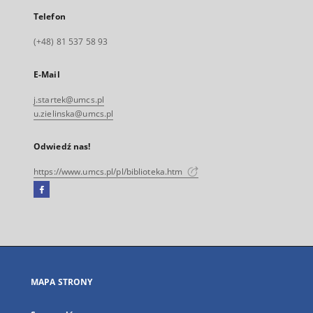
Telefon
(+48) 81 537 58 93
E-Mail
j.startek@umcs.pl
u.zielinska@umcs.pl
Odwiedź nas!
https://www.umcs.pl/pl/biblioteka.htm
Facebook
Link
zewnętrzny,
otworzy
się
w
nowej
MAPA STRONY
karcie