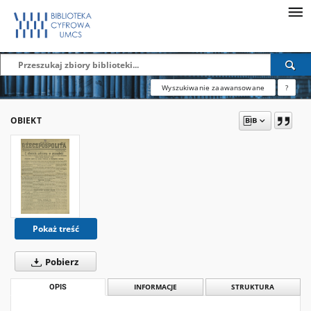
Wyszukiwanie zaawansowane
?
OBIEKT
Pokaż treść
Pobierz
OPIS
INFORMACJE
STRUKTURA