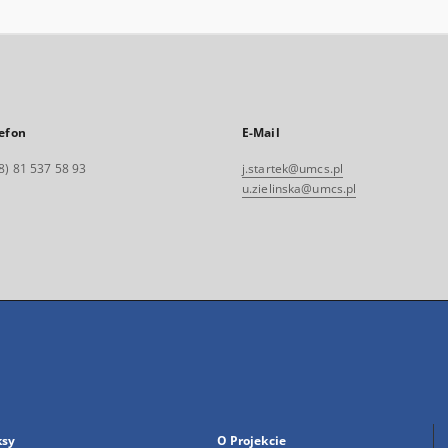
efon
E-Mail
8) 81 537 58 93
j.startek@umcs.pl
u.zielinska@umcs.pl
ksy
O Projekcie