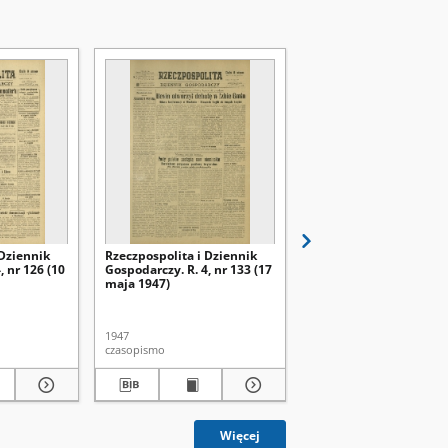
 Dziennik
Rzeczpospolita i Dziennik
Rzeczpospolita i Dzien
, nr 126 (10
Gospodarczy. R. 4, nr 133 (17
Gospodarczy. R. 4, nr 1
maja 1947)
maja 1947)
1947
1947
czasopismo
czasopismo
Więcej