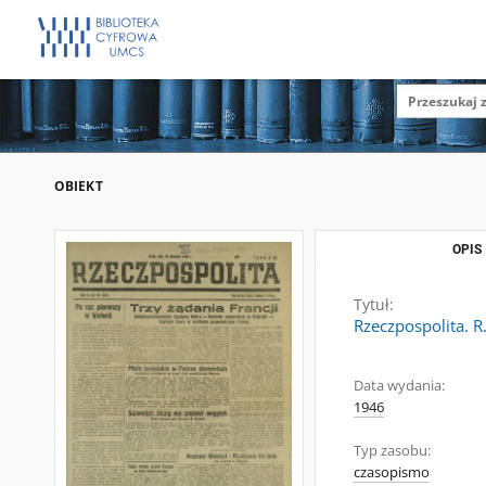
OBIEKT
OPIS
Tytuł:
Rzeczpospolita. R
Data wydania:
1946
Typ zasobu:
czasopismo