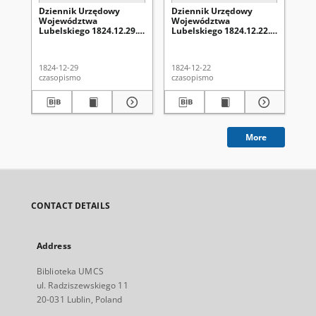
Dziennik Urzędowy
Dziennik Urzędowy
Dz
Województwa
Województwa
Wo
Lubelskiego 1824.12.29.
Lubelskiego 1824.12.22.
Lu
Nr 52 + dod.
Nr 51 + dod.
Nr 
1824-12-29
1824-12-22
182
czasopismo
czasopismo
cza
More
CONTACT DETAILS
Address
Biblioteka UMCS
ul. Radziszewskiego 11
20-031 Lublin, Poland